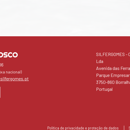
OSCO
SILFERGOMES - Co
Lda
06
Avenida das Ferr
xa nacional)
Parque Empresari
silfergomes.pt
3750-860 Borralh
Portugal
Política de privacidade e proteção de dados