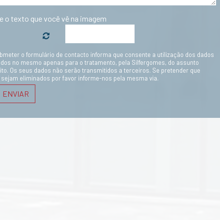
te o texto que você vê na imagem
bmeter o formulário de contacto informa que consente a utilização dos dados
ados no mesmo apenas para o tratamento, pela Silfergomes, do assunto
ito. Os seus dados não serão transmitidos a terceiros. Se pretender que
 sejam eliminados por favor informe-nos pela mesma via.
ENVIAR