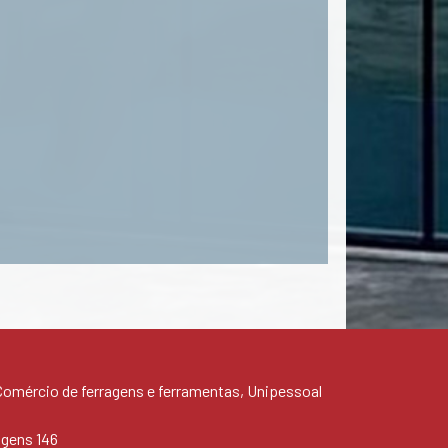
mércio de ferragens e ferramentas, Unipessoal
agens 146