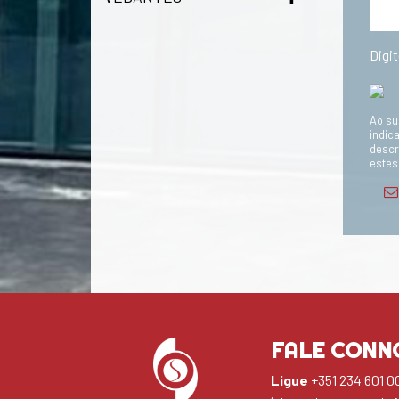
Digi
Ao su
indic
descr
estes
FALE CONN
Ligue
+351 234 601 0