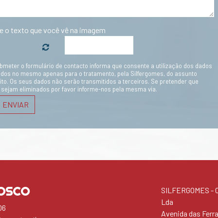
te o texto que você vê na imagem
bmeter o formulário de contacto informa que consente a utilização dos dados
ados no mesmo apenas para o tratamento, pela Silfergomes, do assunto
ito. Os seus dados não serão transmitidos a terceiros. Se pretender que
 sejam eliminados por favor informe-nos pela mesma via.
ENVIAR
OSCO
SILFERGOMES - Co
Lda
06
Avenida das Ferr