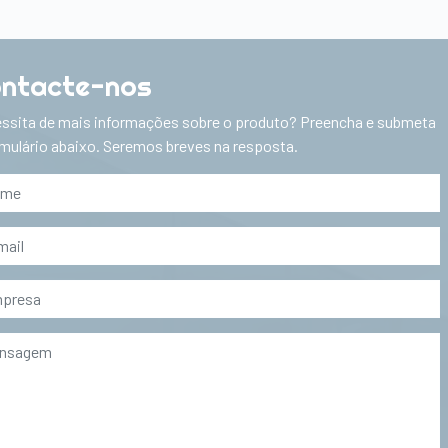
ntacte-nos
ssita de mais informações sobre o produto? Preencha e submeta
rmulário abaixo. Seremos breves na resposta.